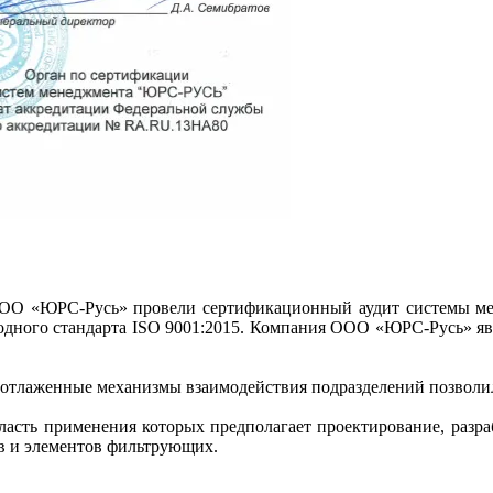
 ООО «ЮРС-Русь» провели сертификационный аудит системы м
ного стандарта ISО 9001:2015. Компания ООО «ЮРС-Русь» явля
 отлаженные механизмы взаимодействия подразделений позволил
ласть применения которых предполагает проектирование, разр
в и элементов фильтрующих.